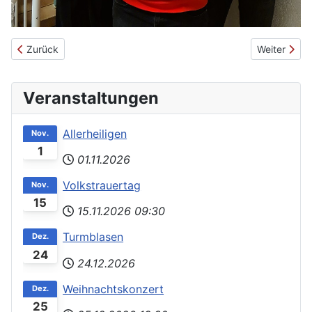
Vorheriger Beitrag: Weihnachtskonzert der Musikgesellschaft Be
Nächster Be
Zurück
Weiter
Veranstaltungen
Allerheiligen
Nov.
1
01.11.2026
Volkstrauertag
Nov.
15
15.11.2026
09:30
Turmblasen
Dez.
24
24.12.2026
Weihnachtskonzert
Dez.
25