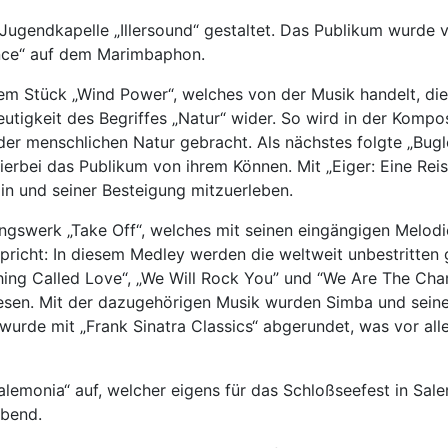
Jugendkapelle „Illersound“ gestaltet. Das Publikum wurde
ance“ auf dem Marimbaphon.
m Stück „Wind Power“, welches von der Musik handelt, die 
ldeutigkeit des Begriffes „Natur“ wider. So wird in der Kom
der menschlichen Natur gebracht. Als nächstes folgte „Bugle
 hierbei das Publikum von ihrem Können. Mit „Eiger: Eine R
n und seiner Besteigung mitzuerleben.
ngswerk „Take Off“, welches mit seinen eingängigen Melodi
rspricht: In diesem Medley werden die weltweit unbestritten
Thing Called Love“, „We Will Rock You” und “We Are The Cha
esen. Mit der dazugehörigen Musik wurden Simba und seine
urde mit „Frank Sinatra Classics“ abgerundet, was vor al
lemonia“ auf, welcher eigens für das Schloßseefest in Sal
bend.