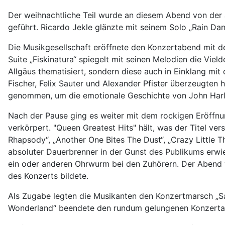
Der weihnachtliche Teil wurde an diesem Abend von der 
geführt. Ricardo Jekle glänzte mit seinem Solo „Rain D
Die Musikgesellschaft eröffnete den Konzertabend mit de
Suite „Fiskinatura“ spiegelt mit seinen Melodien die Vie
Allgäus thematisiert, sondern diese auch in Einklang mit 
Fischer, Felix Sauter und Alexander Pfister überzeugten
genommen, um die emotionale Geschichte von John Harli
Nach der Pause ging es weiter mit dem rockigen Eröffnu
verkörpert. "Queen Greatest Hits" hält, was der Titel ve
Rhapsody“, „Another One Bites The Dust“, „Crazy Little 
absoluter Dauerbrenner in der Gunst des Publikums erwi
ein oder anderen Ohrwurm bei den Zuhörern. Der Abend w
des Konzerts bildete.
Als Zugabe legten die Musikanten den Konzertmarsch „Sa
Wonderland“ beendete den rundum gelungenen Konzerta