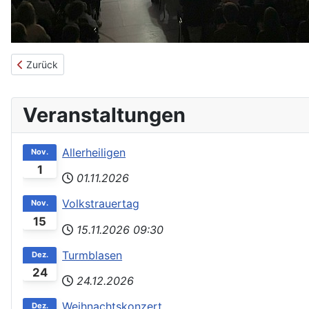
Vorheriger Beitrag: Weihnachtsmarkt in Bellenberg
Zurück
Veranstaltungen
Allerheiligen
Nov.
1
01.11.2026
Volkstrauertag
Nov.
15
15.11.2026
09:30
Turmblasen
Dez.
24
24.12.2026
Weihnachtskonzert
Dez.