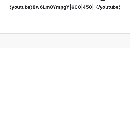
{youtube}8w6Lm0YmpgY
|600|450|1
{/youtube}