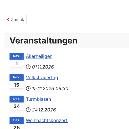
Vorheriger Beitrag: Waldfest Werbung 2014
Zurück
Veranstaltungen
Allerheiligen
Nov.
1
01.11.2026
Volkstrauertag
Nov.
15
15.11.2026
09:30
Turmblasen
Dez.
24
24.12.2026
Weihnachtskonzert
Dez.
25