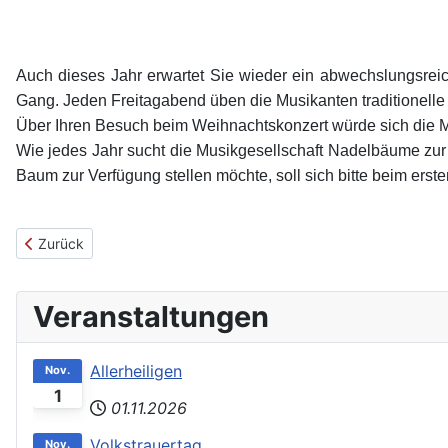
Auch dieses Jahr erwartet Sie wieder ein abwechslungsrei
Gang. Jeden Freitagabend üben die Musikanten traditionelle
Über Ihren Besuch beim Weihnachtskonzert würde sich die Mu
Wie jedes Jahr sucht die Musikgesellschaft Nadelbäume zur
Baum zur Verfügung stellen möchte, soll sich bitte beim ers
Vorheriger Beitrag: Ankündigung Weihnachtskonzert der Musikge
Zurück
Veranstaltungen
Allerheiligen
Nov.
1
01.11.2026
Volkstrauertag
Nov.