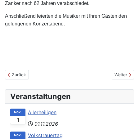
Zanker nach 62 Jahren verabschiedet.
Anschließend feierten die Musiker mit Ihren Gästen den
gelungenen Konzertabend.
Vorheriger Beitrag: Bericht Generalversammlung
Nächster Be
Zurück
Weiter
Veranstaltungen
Allerheiligen
Nov.
1
01.11.2026
Volkstrauertag
Nov.