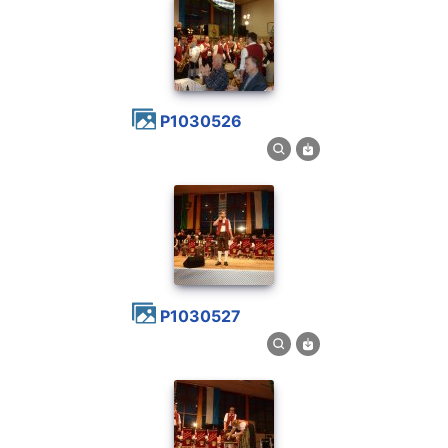
P1030526
P1030527