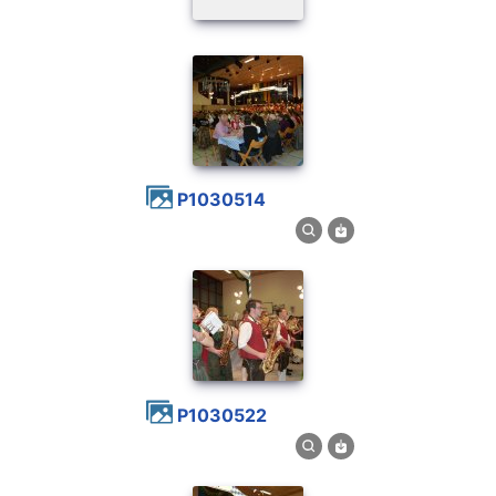
P1030514
P1030522