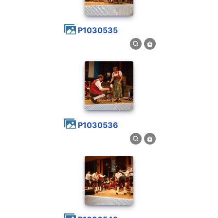
P1030535
P1030536