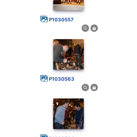
P1030557
P1030563