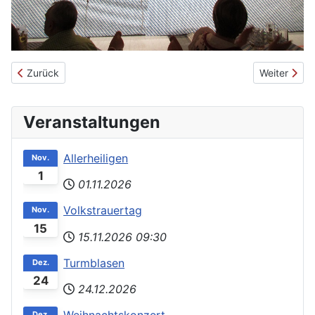
Vorheriger Beitrag: "Am Sonntag bleibt die Küche kalt, da geht's
Nächster Be
Zurück
Weiter
Veranstaltungen
Allerheiligen
Nov.
1
01.11.2026
Volkstrauertag
Nov.
15
15.11.2026
09:30
Turmblasen
Dez.
24
24.12.2026
Dez.